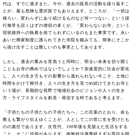
代は、すでに過ぎまた。今や、過去の延長の活動を繰り返すこ
とが、最も危険な選択肢でもありえます。ところが、「一切は
移ろい、変わらずにあり続けるものなど何一つない」という諸
行無常を説くはずの僧侶の多くが、「変わらないお寺」という
現状維持への執着を捨てられずにいるのもまた事実です。永い
あいだ檀家制度に護られてきた寺院を鑑みても、簡単にそこか
ら抜け出すことは難しいのも事実としてあります。
しかし、過去の重みを背負うと同時に、明るい未来を切り開く
こともお寺の務めではないでしょうか？加速度的に社会が変化
し、人々の生き方もその影響から逃れられない今こそ、土地に
時間をかけて根付き、人々の生き方を見つめ続けてきたお寺と
いう場が、長期的な視野で地域社会のビジョンや人々の生き
方・ライフスタイルを創造・発信する時であると考えます。
「子供たちの子供たちの子供たちへ」この言葉のとおり、命も
教えも繋がり伝えゆくことが、人としてこの世に生を受けたも
のの責任であります。次世代、100年後を見据えた生活をする
こと、そこに信仰があります。南無妙法蓮華経まずお題目を唱