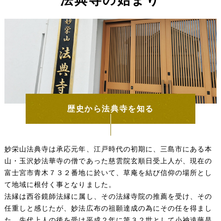
法典寺の始まり
歴史から法典寺を知る
妙栄山法典寺は承応元年、江戸時代の初期に、三島市にある本
山・玉沢妙法華寺の僧であった慈雲院玄順日受上人が、現在の
富士宮市青木７３２番地に於いて、草庵を結び信仰の場所とし
て地域に根付く事となりました。
法縁は西谷鏡師法縁に属し、その法縁寺院の推薦を受け、その
任重しと感じたが、妙法広布の祖願達成の為にその任を得まし
た。先代上人の後を受け平成２年に第３２世として小衲遠藤是