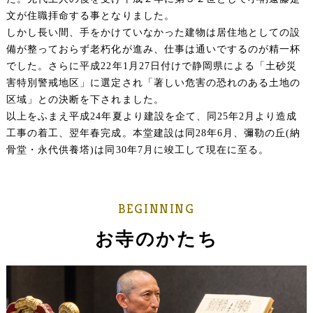
文が住職拝命する事となりました。
しかし長い間、手をかけていなかった建物は居住地としての設
備が整っておらず老朽化が進み、仕事は通いでするのが精一杯
でした。さらに平成22年1月27日付けで静岡県による「土砂災
害特別警戒地区」に選定され「著しい危害の恐れのある土地の
区域」との決断を下されました。
以上をふまえ平成24年夏より建設を企て、同25年2月より造成
工事の着工、翌年春完成。本堂建設は同28年6月、彌勒の丘(納
骨堂・永代供養塔)は同30年7月に竣工して現在に至る。
BEGINNING
お寺のかたち