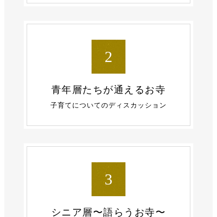
2
青年層たちが
通えるお寺
子育てについての
ディスカッション
3
シニア層
〜語らうお寺〜