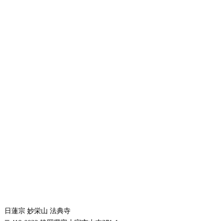
日蓮宗 妙栄山 法典寺