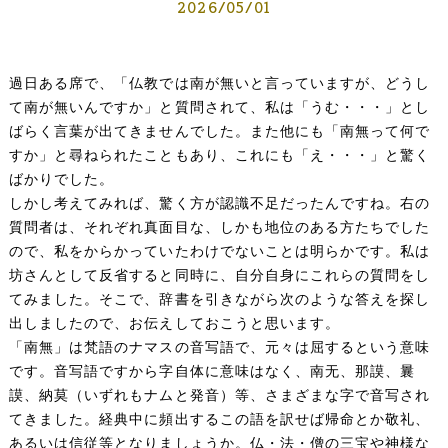
2026/05/01
過日ある席で、「仏教では南が無いと言っていますが、どうし
て南が無いんですか」と質問されて、私は「うむ・・・」とし
ばらく言葉が出てきませんでした。また他にも「南無って何で
すか」と尋ねられたこともあり、これにも「え・・・」と驚く
ばかりでした。
しかし考えてみれば、驚く方が認識不足だったんですね。右の
質問者は、それぞれ真面目な、しかも地位のある方たちでした
ので、私をからかっていたわけでないことは明らかです。私は
坊さんとして反省すると同時に、自分自身にこれらの質問をし
てみました。そこで、辞書を引きながら次のような答えを探し
出しましたので、お伝えしておこうと思います。
「南無」は梵語のナマスの音写語で、元々は屈するという意味
です。音写語ですから字自体に意味はなく、南无、那謨、曩
謨、納莫（いずれもナムと発音）等、さまざまな字で音写され
てきました。経典中に頻出するこの語を訳せば帰命とか敬礼、
あるいは信従等となりましょうか。仏・法・僧の三宝や神様な