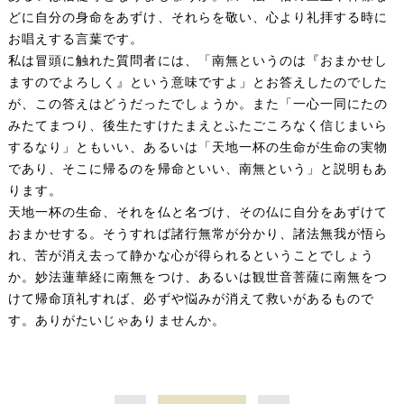
どに自分の身命をあずけ、それらを敬い、心より礼拝する時に
お唱えする言葉です。
私は冒頭に触れた質問者には、「南無というのは『おまかせし
ますのでよろしく』という意味ですよ」とお答えしたのでした
が、この答えはどうだったでしょうか。また「一心一同にたの
みたてまつり、後生たすけたまえとふたごころなく信じまいら
するなり」ともいい、あるいは「天地一杯の生命が生命の実物
であり、そこに帰るのを帰命といい、南無という」と説明もあ
ります。
天地一杯の生命、それを仏と名づけ、その仏に自分をあずけて
おまかせする。そうすれば諸行無常が分かり、諸法無我が悟ら
れ、苦が消え去って静かな心が得られるということでしょう
か。妙法蓮華経に南無をつけ、あるいは観世音菩薩に南無をつ
けて帰命頂礼すれば、必ずや悩みが消えて救いがあるもので
す。ありがたいじゃありませんか。